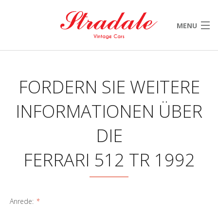
MENU
HOME
UNSERE AUSWAHL
FORDERN SIE WEITERE
VERKAUFT
INFORMATIONEN ÜBER
NEWS & EVENTS
DIE
CONTACT
FERRARI 512 TR 1992
Anrede:
*