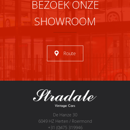
BEZOEK ONZE
SHOWROOM
Route
De Hanze 30
6049 HZ Herten / Roermond
+31 (0)475 319946