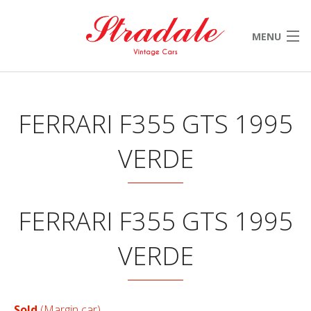
MENU
HOME
OUR SELECTION
FERRARI F355 GTS 1995
SOLD
VERDE
NEWS & EVENTS
CONTACT
FERRARI F355 GTS 1995
VERDE
Sold
(Margin car)