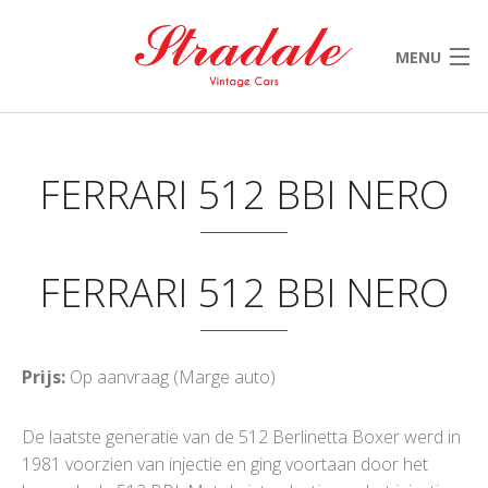
MENU
HOME
ONZE SELECTIE
FERRARI 512 BBI NERO
VERKOCHT
NIEUWS & EVENTS
FERRARI 512 BBI NERO
CONTACT
Prijs:
Op aanvraag (Marge auto)
De laatste generatie van de 512 Berlinetta Boxer werd in
1981 voorzien van injectie en ging voortaan door het